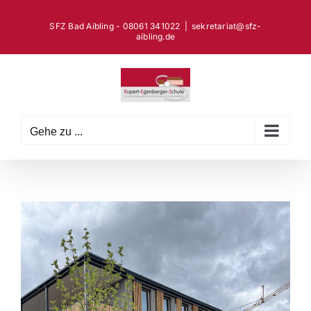
Zum
Inhalt
SFZ Bad Aibling - 08061 341022
|
sekretariat@sfz-
aibling.de
springen
Gehe zu ...