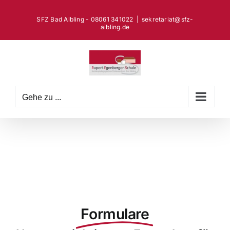
Zum
Inhalt
SFZ Bad Aibling - 08061 341022
|
sekretariat@sfz-
aibling.de
springen
Gehe zu ...
Formulare