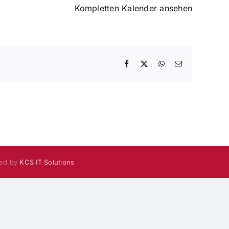
Kompletten Kalender ansehen
Facebook
X
WhatsApp
E-
Mail
red by
KCS IT Solutions