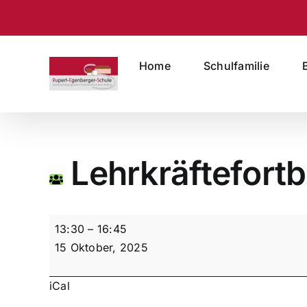
Zum
Inhalt
springen
Home
Schulfamilie
Lehrkräftefortb
Lehrkräftefortbildung
13:30
–
16:45
15 Oktober, 2025
iCal