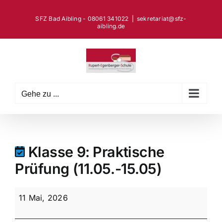
Zum
Inhalt
SFZ Bad Aibling - 08061 341022
|
sekretariat@sfz-
aibling.de
springen
Gehe zu ...
Klasse 9: Praktische
Prüfung (11.05.-15.05)
Klasse
11 Mai, 2026
9:
Praktische