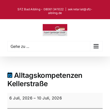
Zum
Inhalt
SFZ Bad Aibling - 08061 341022
|
sekretariat@sfz-
aibling.de
springen
Gehe zu ...
Alltagskompetenzen
Kellerstraße
Alltagskompetenzen
6 Juli, 2026
–
10 Juli, 2026
Kellerstraße