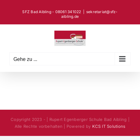
Zum
Inhalt
SFZ Bad Aibling - 08061 341022
|
sekretariat@sfz-
aibling.de
springen
Gehe zu ...
Copyright 2023 - | Rupert Egenberger Schule Bad Aibling |
Alle Rechte vorbehalten | Powered by
KCS IT Solutions